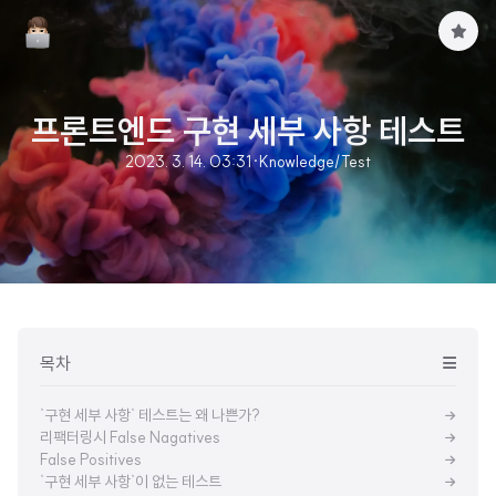
구
독
하
기
프론트엔드 구현 세부 사항 테스트
2023. 3. 14. 03:31
·
Knowledge/Test
목차
`구현 세부 사항` 테스트는 왜 나쁜가?
리팩터링시 False Nagatives
False Positives
`구현 세부 사항`이 없는 테스트