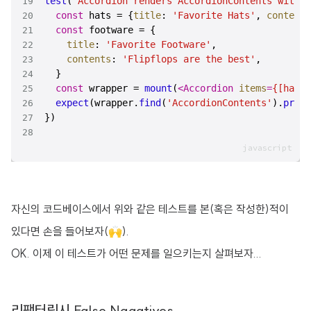
test
(
'Accordion renders AccordionContents with t
const
 hats = {
title
: 
'Favorite Hats'
, 
contents
const
title
: 
'Favorite Footware'
contents
: 
'Flipflops are the best'
const
 wrapper = 
mount
(
<
Accordion
items
=
{[hats,
expect
(wrapper.
find
(
'AccordionContents'
).
props
})
자신의 코드베이스에서 위와 같은 테스트를 본(혹은 작성한)적이
있다면 손을 들어보자(🙌).
OK. 이제 이 테스트가 어떤 문제를 일으키는지 살펴보자...
리팩터링시 False Nagatives