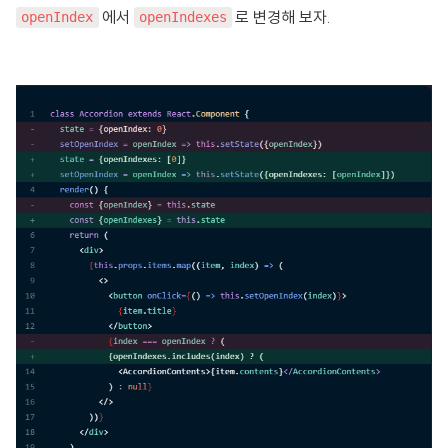
에서
로 변경해 보자.
openIndex
openIndexes