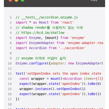
// __tests__/accordion.enzyme.js
import
 * 
as
React
from
'react'
// shadow render를 사용하지 않는 이유 
// https://kcd.im/shallow
import
Enzyme
, {mount} 
from
'enzyme'
import
EnzymeAdapter
from
'enzyme-adapter-react-
import
Accordion
from
'../accordion'
// enzyme 리액트 어댑터 설치
Enzyme
.
configure
({
adapter
: 
new
EnzymeAdapter
test
(
'setOpenIndex sets the open index state pro
const
 wrapper = 
mount
(
<
Accordion
items
=
{[]}
 />
expect
(wrapper.
state
(
'openIndex'
)).
toBe
(
0
  wrapper.
instance
().
setOpenIndex
(
1
expect
(wrapper.
state
(
'openIndex'
)).
toBe
(
1