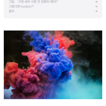
그럼... `구현 세부 사항`은 정확히 뭐야?
그렇다면 hooks는?
결과