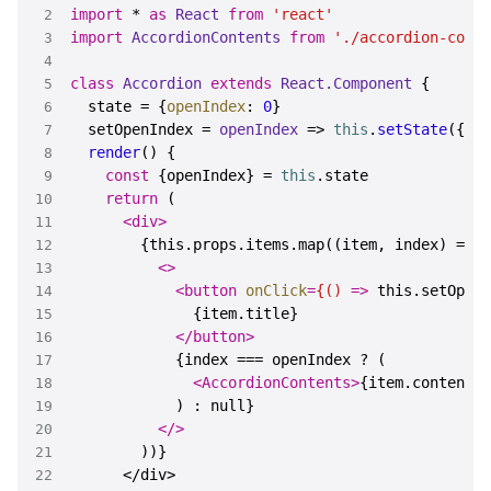
import
 * 
as
React
from
'react'
import
AccordionContents
from
'./accordion-conte
class
Accordion
extends
React.Component
  state = {
openIndex
: 
0
  setOpenIndex = 
openIndex
 =>
this
.
setState
render
(
const
 {openIndex} = 
this
.
state
return
<
div
>
<>
<
button
onClick
=
{()
 =>
</
button
>
<
AccordionContents
>
{item.contents}
</>