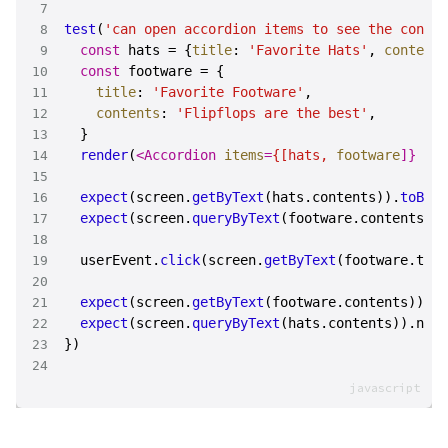
test
(
'can open accordion items to see the conten
const
 hats = {
title
: 
'Favorite Hats'
, 
contents
const
title
: 
'Favorite Footware'
contents
: 
'Flipflops are the best'
render
(
<
Accordion
items
=
{[hats,
footware
]} />
expect
(screen.
getByText
(hats.
contents
)).
toBeIn
expect
(screen.
queryByText
(footware.
contents
)).
  userEvent.
click
(screen.
getByText
(footware.
titl
expect
(screen.
getByText
(footware.
contents
)).
to
expect
(screen.
queryByText
(hats.
contents
)).
not
.
})